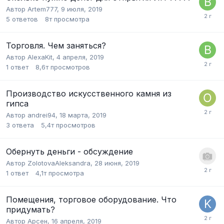
Автор
Artem777
,
9 июля, 2019
5
ответов
8т
просмотра
Торговля. Чем заняться?
Автор
AlexaKit
,
4 апреля, 2019
1
ответ
8,6т
просмотров
Производство искусственного камня из
гипса
Автор
andrei94
,
18 марта, 2019
3
ответа
5,4т
просмотров
Обернуть деньги - обсуждение
Автор
ZolotovaAleksandra
,
28 июня, 2019
1
ответ
4,1т
просмотра
Помещения, торговое оборудование. Что
придумать?
Автор
Арсен
,
16 апреля, 2019