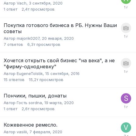
Автор
Vach
,
3 сентября, 2020
1
ответ
2,4т
просмотров
Покупка готового бизнеса в РБ. Нужны Ваши
советы
Автор
majorik0207
,
20 января, 2020
7
ответов
6,3т
просмотров
Хочется открыть свой бизнес "на века", а не
"фирму-однодневку"
Автор
EugeneTolstik
,
15 сентября, 2016
15
ответов
15,2т
просмотров
Пончики, пышки, донаты
Автор Гость sordna,
19 марта, 2020
1
ответ
2,6т
просмотров
Кожевенное ремесло.
Автор
vasilii
,
7 февраля, 2020