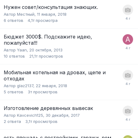
Нужен совет/консультация знающих.
Автор
Местный
,
11 января, 2018
6
ответов
4,1т
просмотра
Бюджет 3000$. Подскажите идею,
пожалуйста!!!
Автор
Yaan
,
20 октября, 2013
10
ответов
21,1т
просмотров
Мобильная котельная на дровах, щепе и
отходах
Автор
glaz2137
,
22 января, 2018
5
ответов
3т
просмотров
Изготовление деревянных вывесак
Автор
Kavcevich125
,
30 декабря, 2017
2
ответа
3,1т
просмотров
есть площадь с постройками, гаражи, рем