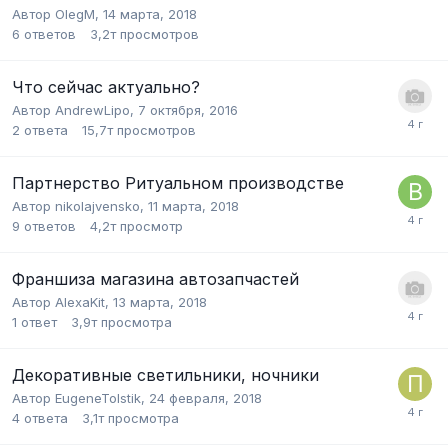
Автор
OlegM
,
14 марта, 2018
6
ответов
3,2т
просмотров
Что сейчас актуально?
Автор
AndrewLipo
,
7 октября, 2016
2
ответа
15,7т
просмотров
Партнерство Ритуальном производстве
Автор
nikolajvensko
,
11 марта, 2018
9
ответов
4,2т
просмотр
Франшиза магазина автозапчастей
Автор
AlexaKit
,
13 марта, 2018
1
ответ
3,9т
просмотра
Декоративные светильники, ночники
Автор
EugeneTolstik
,
24 февраля, 2018
4
ответа
3,1т
просмотра