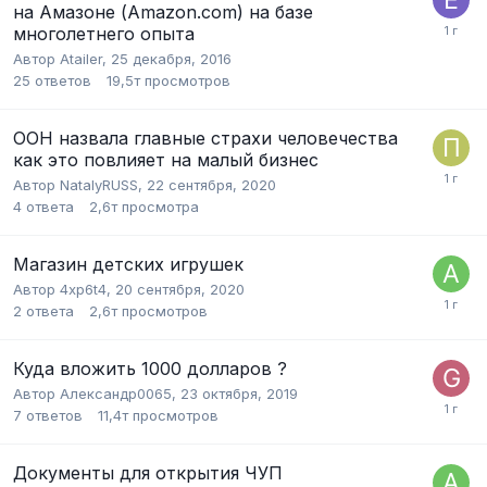
на Амазоне (Amazon.com) на базе
многолетнего опыта
Автор
Atailer
,
25 декабря, 2016
25
ответов
19,5т
просмотров
ООН назвала главные страхи человечества
как это повлияет на малый бизнес
Автор
NatalyRUSS
,
22 сентября, 2020
4
ответа
2,6т
просмотра
Магазин детских игрушек
Автор
4xp6t4
,
20 сентября, 2020
2
ответа
2,6т
просмотров
Куда вложить 1000 долларов ?
Автор
Александр0065
,
23 октября, 2019
7
ответов
11,4т
просмотров
Документы для открытия ЧУП