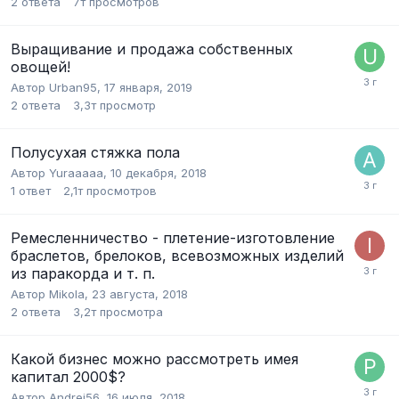
2
ответа
7т
просмотров
Выращивание и продажа собственных
овощей!
Автор
Urban95
,
17 января, 2019
2
ответа
3,3т
просмотр
Полусухая стяжка пола
Автор
Yuraaaaa
,
10 декабря, 2018
1
ответ
2,1т
просмотров
Ремесленничество - плетение-изготовление
браслетов, брелоков, всевозможных изделий
из паракорда и т. п.
Автор
Mikola
,
23 августа, 2018
2
ответа
3,2т
просмотра
Какой бизнес можно рассмотреть имея
капитал 2000$?
Автор
Andrei56
,
16 июля, 2018