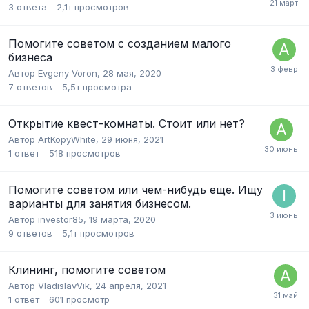
3
ответа
2,1т
просмотров
Помогите советом с созданием малого
бизнеса
Автор
Evgeny_Voron
,
28 мая, 2020
7
ответов
5,5т
просмотра
Открытие квест-комнаты. Стоит или нет?
Автор
ArtKopyWhite
,
29 июня, 2021
1
ответ
518
просмотров
Помогите советом или чем-нибудь еще. Ищу
варианты для занятия бизнесом.
Автор
investor85
,
19 марта, 2020
9
ответов
5,1т
просмотров
Клининг, помогите советом
Автор
VladislavVik
,
24 апреля, 2021
1
ответ
601
просмотр