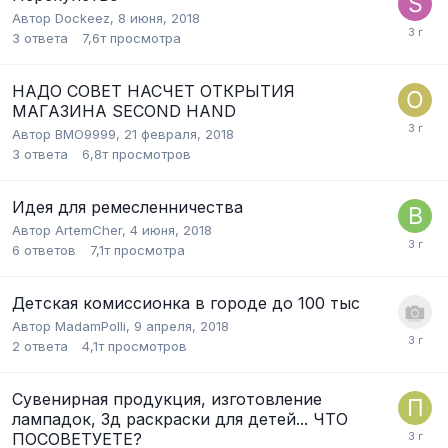
Автор
Dockeez
,
8 июня, 2018
3
ответа
7,6т
просмотра
НАДО СОВЕТ НАСЧЕТ ОТКРЫТИЯ
МАГАЗИНА SECOND HAND
Автор
BMO9999
,
21 февраля, 2018
3
ответа
6,8т
просмотров
Идея для ремесленничества
Автор
ArtemCher
,
4 июня, 2018
6
ответов
7,1т
просмотра
Детская комиссионка в городе до 100 тыс
Автор
MadamPolli
,
9 апреля, 2018
2
ответа
4,1т
просмотров
Сувенирная продукция, изготовление
лампадок, 3д раскраски для детей... ЧТО
ПОСОВЕТУЕТЕ?