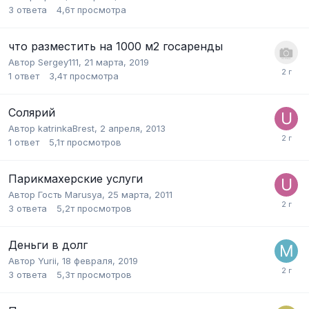
3
ответа
4,6т
просмотра
что разместить на 1000 м2 госаренды
Автор
Sergey111
,
21 марта, 2019
1
ответ
3,4т
просмотра
Солярий
Автор
katrinkaBrest
,
2 апреля, 2013
1
ответ
5,1т
просмотров
Парикмахерские услуги
Автор Гость Marusya,
25 марта, 2011
3
ответа
5,2т
просмотров
Деньги в долг
Автор
Yurii
,
18 февраля, 2019
3
ответа
5,3т
просмотров