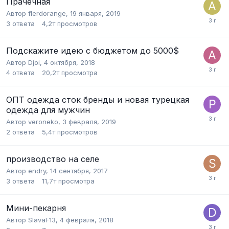
Прачечная
Автор
flerdorange
,
19 января, 2019
3
ответа
4,2т
просмотров
Подскажите идею с бюджетом до 5000$
Автор
Djoi
,
4 октября, 2018
4
ответа
20,2т
просмотра
ОПТ одежда сток бренды и новая турецкая
одежда для мужчин
Автор
veroneko
,
3 февраля, 2019
2
ответа
5,4т
просмотров
производство на селе
Автор
endry
,
14 сентября, 2017
3
ответа
11,7т
просмотра
Мини-пекарня
Автор
SlavaF13
,
4 февраля, 2018